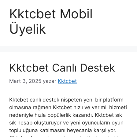
Kktcbet Mobil
Üyelik
Kktcbet Canlı Destek
Mart 3, 2025
yazar
Kktcbet
Kktcbet canlı destek nispeten yeni bir platform
olmasına rağmen Kktcbet hızlı ve verimli hizmeti
nedeniyle hızla popülerlik kazandı. Kktcbet sık
sık hesap oluşturuyor ve yeni oyuncuların oyun
topluluğuna katılmasını heyecanla karşılıyor.