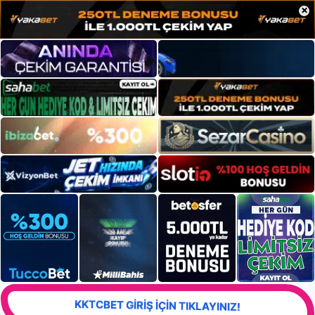
×
KKTCBET GİRİŞ İÇİN TIKLAYINIZ!