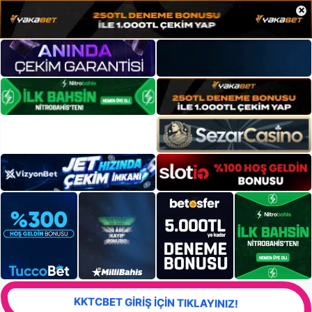
×
KKTCBET GİRİŞ İÇİN TIKLAYINIZ!