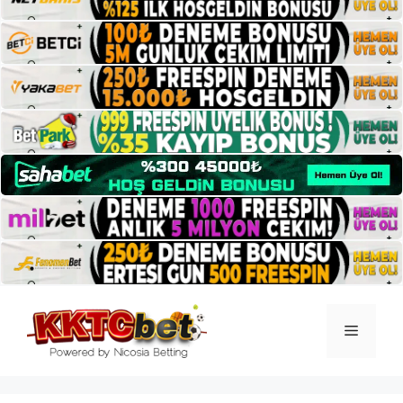
İçeriğe
atla
Menü