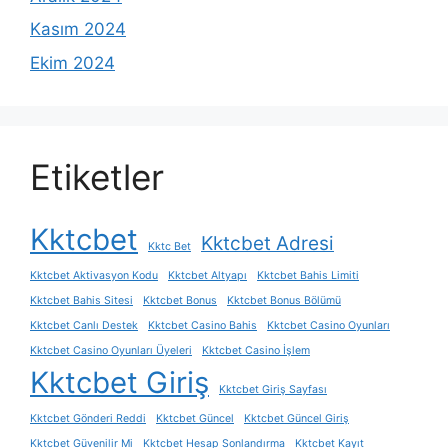
Kasım 2024
Ekim 2024
Etiketler
Kktcbet
Kktcbet Adresi
Kktc Bet
Kktcbet Aktivasyon Kodu
Kktcbet Altyapı
Kktcbet Bahis Limiti
Kktcbet Bahis Sitesi
Kktcbet Bonus
Kktcbet Bonus Bölümü
Kktcbet Canlı Destek
Kktcbet Casino Bahis
Kktcbet Casino Oyunları
Kktcbet Casino Oyunları Üyeleri
Kktcbet Casino İşlem
Kktcbet Giriş
Kktcbet Giriş Sayfası
Kktcbet Gönderi Reddi
Kktcbet Güncel
Kktcbet Güncel Giriş
Kktcbet Güvenilir Mi
Kktcbet Hesap Sonlandırma
Kktcbet Kayıt