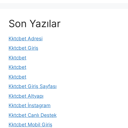
Son Yazılar
Kktcbet Adresi
Kktcbet Giriş
Kktcbet
Kktcbet
Kktcbet
Kktcbet Giriş Sayfası
Kktcbet Altyapı
Kktcbet İnstagram
Kktcbet Canlı Destek
Kktcbet Mobil Giriş