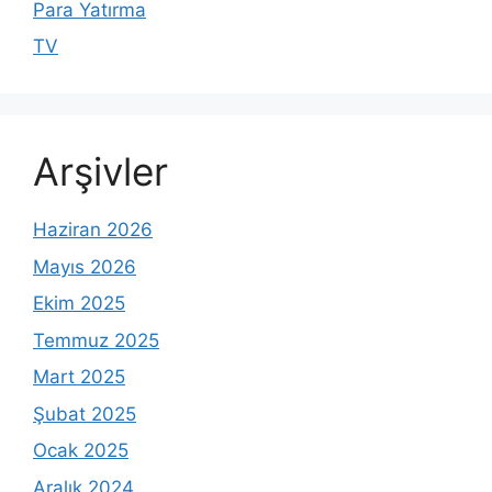
Para Yatırma
TV
Arşivler
Haziran 2026
Mayıs 2026
Ekim 2025
Temmuz 2025
Mart 2025
Şubat 2025
Ocak 2025
Aralık 2024