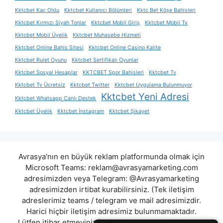
Kktcbet Kaç Oldu
Kktcbet Kullanıcı Bölümleri
Kktc Bet Köşe Bahisleri
Kktcbet Kırmızı Siyah Tonlar
Kktcbet Mobil Giriş
Kktcbet Mobil Tv
Kktcbet Mobil Üyelik
Kktcbet Muhasebe Hizmeti
Kktcbet Online Bahis Sitesi
Kktcbet Online Casino Kalite
Kktcbet Rulet Oyunu
Kktcbet Sertifikalı Oyunlar
Kktcbet Sosyal Hesaplar
KKTCBET Spor Bahisleri
Kktcbet Tv
Kktcbet Tv Ücretsiz
Kktcbet Twitter
Kktcbet Uygulama Bulunmuyor
Kktcbet Yeni Adresi
Kktcbet Whatsapp Canlı Destek
Kktcbet Üyelik
Kktcbet İnstagram
Kktcbet Şikayet
Avrasya'nın en büyük reklam platformunda olmak için
Microsoft Teams:
reklam@avrasyamarketing.com
adresimizden veya Telegram: @Avrasyamarketing
adresimizden irtibat kurabilirsiniz. (Tek iletişim
adreslerimiz teams / telegram ve mail adresimizdir.
Harici hiçbir iletişim adresimiz bulunmamaktadır.
Lütfen itibar etmeyiniz.) Türkiye yasalarına göre 7258