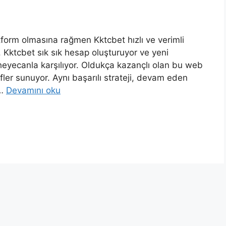
tform olmasına rağmen Kktcbet hızlı ve verimli
. Kktcbet sık sık hesap oluşturuyor ve yeni
heyecanla karşılıyor. Oldukça kazançlı olan bu web
lifler sunuyor. Aynı başarılı strateji, devam eden
 …
Devamını oku