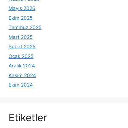
Mayıs 2026
Ekim 2025
Temmuz 2025
Mart 2025
Şubat 2025
Ocak 2025
Aralık 2024
Kasım 2024
Ekim 2024
Etiketler