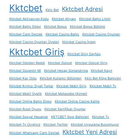
Kktcbet
Kktcbet Adresi
Kktc Bet
Kktcbet Aktivasyon Kodu
Kktcbet Altyapı
Kktcbet Bahis Limiti
Kktcbet Bahis Sitesi
Kktcbet Bonus
Kktcbet Bonus Bölümü
Kktcbet Canlı Destek
Kktcbet Casino Bahis
Kktcbet Casino Oyunları
Kktcbet Casino Oyunları Üyeleri
Kktcbet Casino İşlem
Kktcbet Giriş
Kktcbet Giriş Sayfası
Kktcbet Gönderi Reddi
Kktcbet Güncel
Kktcbet Güncel Giriş
Kktcbet Güvenilir Mi
Kktcbet Hesap Sonlandırma
Kktcbet Kayıt
Kktcbet Kaç Oldu
Kktcbet Kullanıcı Bölümleri
Kktc Bet Köşe Bahisleri
Kktcbet Kırmızı Siyah Tonlar
Kktcbet Mobil Giriş
Kktcbet Mobil Tv
Kktcbet Mobil Üyelik
Kktcbet Muhasebe Hizmeti
Kktcbet Online Bahis Sitesi
Kktcbet Online Casino Kalite
Kktcbet Rulet Oyunu
Kktcbet Sertifikalı Oyunlar
Kktcbet Sosyal Hesaplar
KKTCBET Spor Bahisleri
Kktcbet Tv
Kktcbet Tv Ücretsiz
Kktcbet Twitter
Kktcbet Uygulama Bulunmuyor
Kktcbet Yeni Adresi
Kktcbet Whatsapp Canlı Destek