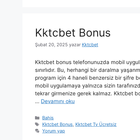
Kktcbet Bonus
Şubat 20, 2025
yazar
Kktcbet
Kktcbet bonus telefonunuzda mobil uygulama
sınırlıdır. Bu, herhangi bir daralma yaşa
program için 4 haneli benzersiz bir şifre b
mobil uygulamaya yalnızca sizin tarafınızdan 
tekrar girmenize gerek kalmaz. Kktcbet bo
…
Devamını oku
Kategoriler
Bahis
Etiketler
Kktcbet Bonus
,
Kktcbet Tv Ücretsiz
Yorum yap