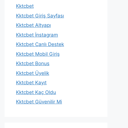
Kktcbet
Kktcbet Giriş Sayfası
Kktcbet Altyapı
Kktcbet İnstagram
Kktcbet Canlı Destek
Kktcbet Mobil Giriş
Kktcbet Bonus
Kktcbet Üyelik
Kktcbet Kayıt
Kktcbet Kaç Oldu
Kktcbet Güvenilir Mi