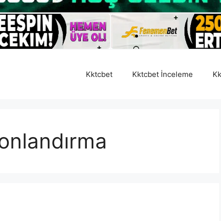
Kktcbet
Kktcbet İnceleme
Kk
onlandırma