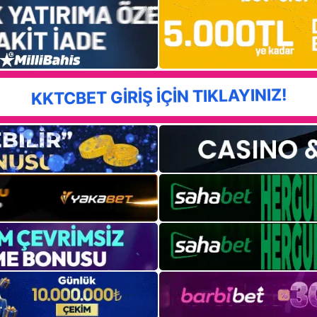
KKTCBET GİRİŞ İÇİN TIKLAYINIZ!