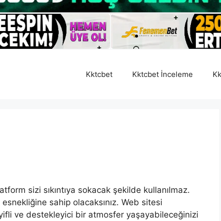
Kktcbet
Kktcbet İnceleme
Kk
atform sizi sıkıntıya sokacak şekilde kullanılmaz.
a esnekliğine sahip olacaksınız. Web sitesi
yifli ve destekleyici bir atmosfer yaşayabileceğinizi